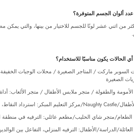
ثر من اثني عشر لونًا للجسم للاختيار من بينها، والتي يمكن م
ت السوبر ماركت / المتاجر الصغيرة / محلات الوجبات الخفيفة
يات الصغيرة
الأمومة والطفولة / متجر ملابس الأطفال / متجر الألعاب: أدا
كر: استرداد النقاط، وآلة المكافآت، والتجربة التفاعلية
 الطعام/متجر شاي الحليب/مطعم عائلي: الترفيه في منطقة الان
العائلة/الدراسة/الأطفال: الترفيه المنزلي، التفاعل بين الوال