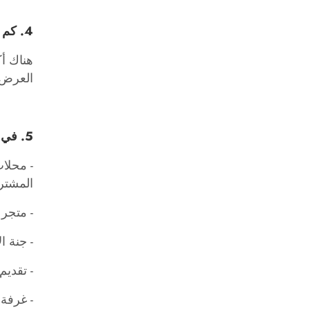
4. كم عدد ألوان الجسم المتوفرة؟
هناك أك
العرض.
5. في أي الحالات يكون مناسبًا للاستخدام؟
- محلا
المشتر
- متجر 
- جنة الأطفال/Naughty Castle/مركز التعليم المب
- تقديم
- غرفة 