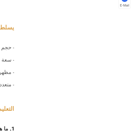
E-Mail
يسلط ا
- حجم صغير: ارتفاع
- سعة كافية:
- مظهر
- متعدد
التعلي
1. ما هو الحجم والارتفاع الإجمالي لآلة Gashapon العمودية الدائرية ذات الرأس المزدوج؟