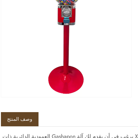
Fac
وصف المنتج
كمصنع محترف لآلة Gashapon العمودية في الصين، فإن مصنع Xuanyi يرغب في أن يقدم لك آلة Gashapon العمودية الدائرية ذات