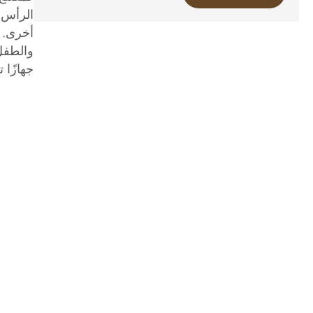
الرأس ا
أخرى. 
والطفل 
جهازًا 