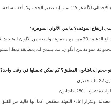
و 115 سم. إنه صغير الحجم ولا يأخذ مساحة، مما يجعل من السهل وضعه وحمله.
مجموعة واسعة من الألوان المتاحة: الأسود والأحمر والمعدني.
مجموعة متنوعة من الألوان، مما يسمح لك بمطابقة نمط المشهد
لم حصري
احدة تتسع لـ 250 جاشابون
عتدلة، وتكرار إعادة التعبئة منخفض، كما أنها خالية من القلق 