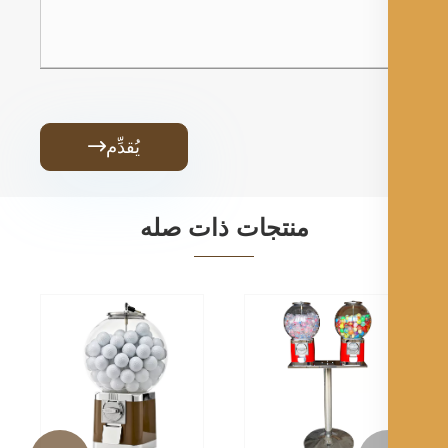
يُقدِّم

منتجات ذات صله