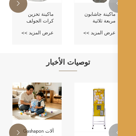

ماكينة جاشابون
ماكينة تخزين
آلة غ
مربعة ثلاثية
كرات الجولف
العمو
الرؤوس
عرض المزيد >>
عرض المزيد >>
عرض ا
توصيات الأخبار
آلات Gashapon
القيمة
