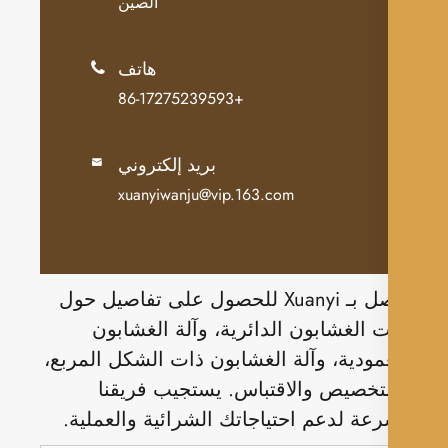
الصين
هاتف

+86-17275239593
بريد إلكتروني

xuanyiwanju@vip.163.com
اتصل بـ Xuanyi للحصول على تفاصيل حول
ت الغشابون الدائرية، وآلة الغشابون
مودية، وآلة الغشابون ذات الشكل المربع،
تخصيص والاقتباس. يستجيب فريقنا
عة لدعم احتياجاتك الشرائية والعملية.