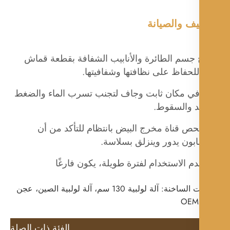
يف والصيانة
جسم الطائرة والأنابيب الشفافة بقطعة قماش
لحفاظ على نظافتها وشفافيتها.
ي مكان ثابت وجاف لتجنب تسرب الماء والضغط
د والسقوط.
حص قناة مخرج البيض بانتظام للتأكد من أن
ابون يدور وينزلق بسلاسة.
م الاستخدام لفترة طويلة، يكون فارغًا
الكلمات الساخنة: آلة لولبية 130 سم، آلة لولبية الصين، عجن
الفئة ذات الصلة