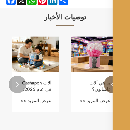
توصيات الأخبار
ما هي آلات
آلات Gashapon

غاشابون؟
في عام 2026:
الاتجاهات
عرض المزيد >>
عرض المزيد >>
ومعايير السلامة
ونمو السوق
العالمية