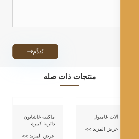
يُقدِّم

منتجات ذات صله