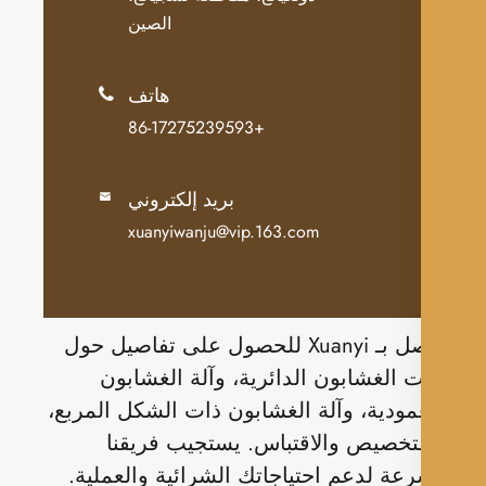
الصين
هاتف

+86-17275239593
بريد إلكتروني

xuanyiwanju@vip.163.com
اتصل بـ Xuanyi للحصول على تفاصيل حول
ت الغشابون الدائرية، وآلة الغشابون
مودية، وآلة الغشابون ذات الشكل المربع،
تخصيص والاقتباس. يستجيب فريقنا
عة لدعم احتياجاتك الشرائية والعملية.