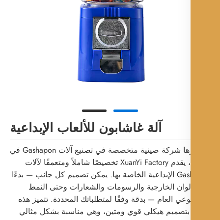
آلة غاشابون للألعاب الإبداعية
باعتبارها شركة صينية متخصصة في تصنيع آلات Gashapon في
الصين، يقدم XuanYi Factory تخصيصًا شاملاً ومتعمقًا لآلات
Gashapon الإبداعية الخاصة بها. يمكن تصميم كل جانب — بدءًا
لوان الخارجية والرسومات والشعارات وحتى النمط
عي العام — بدقة وفقًا لمتطلباتك المحددة. تتميز هذه
 بتصميم هيكلي قوي ومتين، وهي مناسبة بشكل مثالي